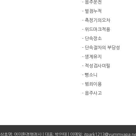
- 음주운전
- 벌점누적
- 측정기의오차
- 위드마크적용
- 단속장소
- 단속절차의 부당성
- 생계유지
- 적성검사미필
- 뻥소니
- 범죄이용
- 음주사고
상호명: 여미환경행정사 | 대표: 박인태 | 이메일: itpark1213@yummyapa.n